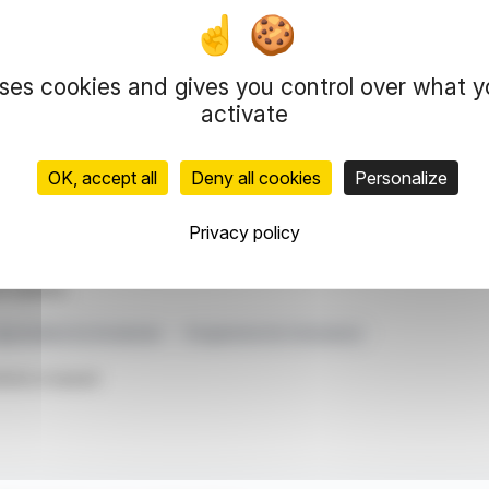
té le programme de croissance et d'efficacité de
mentation de la valeur actionnariale grâce à un
 le programme de performance FOCUS.
uses cookies and gives you control over what 
ns-Jürgen Braun, ont été élus au Conseil de
activate
 matière de développement d'entreprise et de
erhouseCoopers a été désigné commissaire aux
OK, accept all
Deny all cookies
Personalize
Privacy policy
representation rights reserved.
 information and analyzes disseminated by FinanzWire are provide
l markets.
pprobation Du Dividende
Programme De Croissance
ticle is based