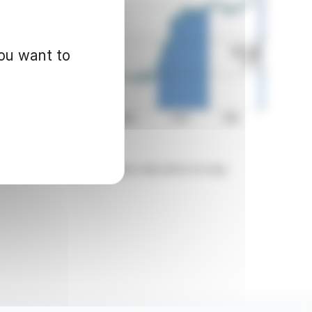
you want to
d for informational purposes only and in no way