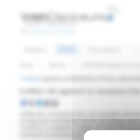
Cookies management panel
Basculer en Français
Sea
Articles
Headlines
Press releases
Home
Articles
Leifheit AG approuve le v
BRIEF
published on 06/03/2026 at 17:53
on Leifheit Ak
Leifheit AG approuve le versement d'un
Leifheit AG a récemment tenu son assemblée générale a
ont approuvé un dividende total de 1,20 EUR par actio
comprend un dividende ordinaire de 0,50 EUR et un
représente un rendement de 7,9 %.