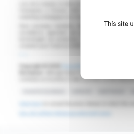
Lors de la réunion, le directoire de Leifheit a présen
l'entreprise à l'horizon 2026. Il a insisté sur l'aug
marketing stratégique et à l'innovation, soutenus par
This site 
Deux nouveaux membres, Stefan Bertram et le Dr Ha
surveillance, apportant une expertise précieuse en
technologies de production. Par ailleurs, Pricewat
comptes pour l'exercice 2026.
R. E.
Copyright © 2026
FinanzWire
, all reproduction and 
Disclaimer
: although drawn from the best sources, the
constitute an incentive to take a position on the financia
Conseil De Surveillance
Leifheit AG
Audit Financier
A
Click here
to consult the press release on which this ar
See all Leifheit Aktiengesellschaft news