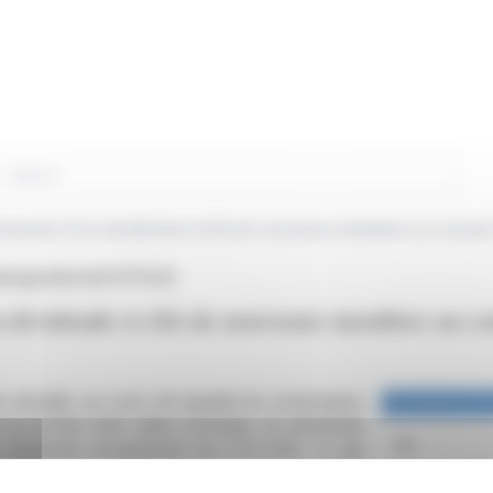
rch
ersement d'un dividende et élit de nouveaux membres au conseil
tiengesellschaft (ETR:LEI)
 dividende et élit de nouveaux membres au con
nnuelle, au cours de laquelle les actionnaires
n au porteur sans valeur nominale. Ce dividende
 dividende exceptionnel de 0,70 EUR, ce qui