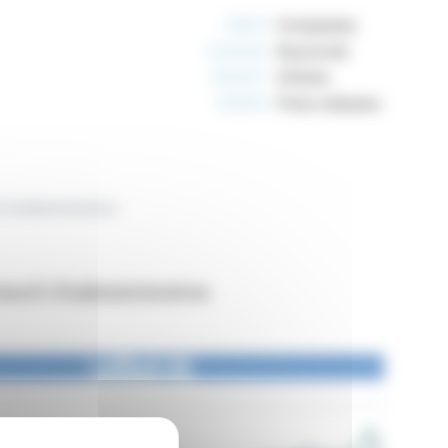
10812
Companies
234240
Keywords
163037
Articles
125255
Press releases
 d'administration
seil d'administration