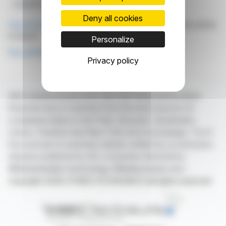
Liquidation Judiciaire
Suspension Cotation
Deny all cookies
Click here
to consult the press release on which this article
is based
Personalize
See all NamR news
Privacy policy
With webdisclosure.com, you can follow all the latest
financial news in real time from the best sources for
companies listed on the Paris, Brussels, Amsterdam,
Lisbon, Frankfurt and New York stock exchanges. You'll
have access to summary articles written by us and press
releases published by the companies themselves.
©Dissemination technology Webdisclosure.com -
copyright 2026 SYMEX ECONOMICS all rights reserved